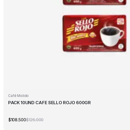
Café Molido
PACK 10UND CAFE SELLO ROJO 600GR
$
108.500
$
126.000
El
El
precio
precio