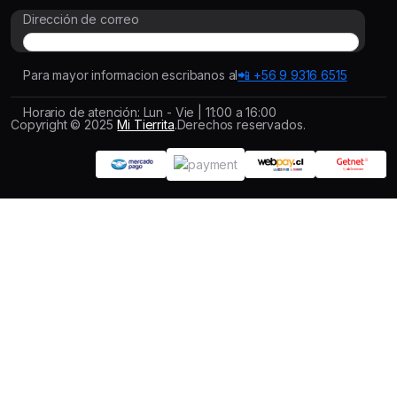
Dirección de correo
Para mayor informacion escribanos al
📲 +56 9 9316 6515
Horario de atención: Lun - Vie | 11:00 a 16:00
Copyright © 2025
Mi Tierrita
.Derechos reservados.