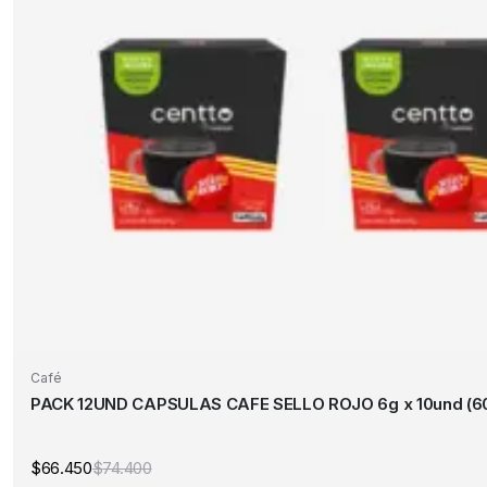
Café
PACK 12UND CAPSULAS CAFE SELLO ROJO 6g x 10und (60
$
66.450
$
74.400
El
El