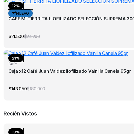
$144.000.
$115.500.
12%
Café
NUEVO
CAFE MI TIERRITA LIOFILIZADO SELECCIÓN SUPREMA 30
$
21.500
$
24.200
El
El
precio
precio
original
actual
era:
es:
$24.200.
$21.500.
21%
Café
Caja x12 Café Juan Valdez liofilizado Vainilla Canela 95gr
$
143.050
$
180.000
El
El
precio
precio
original
actual
era:
es:
$180.000.
$143.050.
Recién Vistos
18%