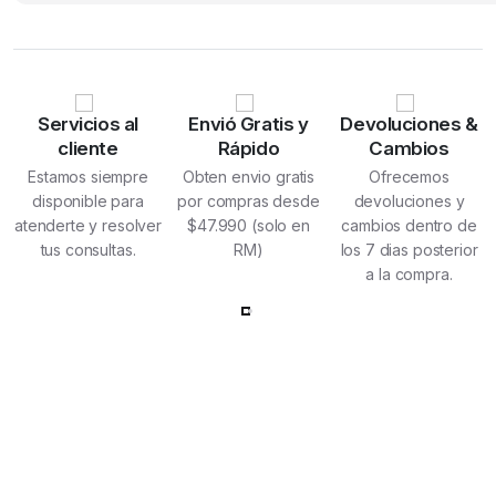
original
actual
era:
es:
$126.000.
$108.500.
Servicios al
Envió Gratis y
Devoluciones &
cliente
Rápido
Cambios
Estamos siempre
Obten envio gratis
Ofrecemos
disponible para
por compras desde
devoluciones y
atenderte y resolver
$47.990 (solo en
cambios dentro de
tus consultas.
RM)
los 7 dias posterior
a la compra.