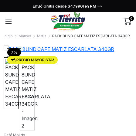
Envió Gratis desde $47.990!
en RM
0
Inicio
Marcas
Matiz
PACK 8UND CAFE MATIZ ESCARLATA 340GR
7%
¡PRECIO MAYORISTA!
Café Molido