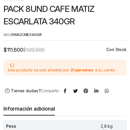
PACK 8UND CAFE MATIZ
ESCARLATA 340GR
SKU:
PA8UCME340GR
$
111.600
$
120.000
Con Stock
El
El
precio
precio
original
actual
era:
es:
$120.000.
$111.600.
Este producto ha sido añadido por
21 personas
a su carrito
Tienes dudas?
Compartir:
Información adicional
Peso
2,8 kg