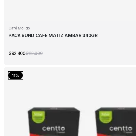
Café Molido
PACK 8UND CAFE MATIZ AMBAR 340GR
$
92.400
$
112.000
El
El
precio
precio
original
actual
era:
es:
$112.000.
$92.400.
11%