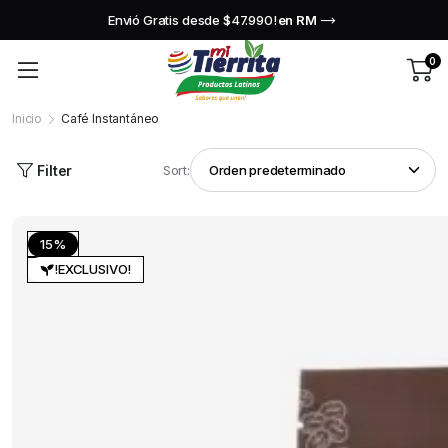
Envió Gratis desde $47.990!
en RM
0
Inicio
Café Instantáneo
Filter
Sort:
15%
!EXCLUSIVO!