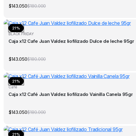
$
143.050
$
180.000
El
El
precio
precio
original
actual
era:
es:
$180.000.
$143.050.
21%
BLACK FRIDAY
Caja x12 Cafe Juan Valdez liofilizado Dulce de leche 95gr
$
143.050
$
180.000
El
El
precio
precio
original
actual
era:
es:
$180.000.
$143.050.
21%
Café
Caja x12 Café Juan Valdez liofilizado Vainilla Canela 95gr
$
143.050
$
180.000
El
El
precio
precio
original
actual
era:
es:
$180.000.
$143.050.
21%