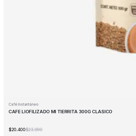
Café Instantáneo
CAFE LIOFILIZADO MI TIERRITA 300G CLASICO
$
20.400
$
23.990
El
El
precio
precio