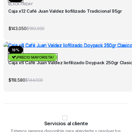
BLACK FRIDAY
Caja x12 Café Juan Valdez liofilizado Tradicional 95gr
$
143.050
$
180.000
El
El
precio
precio
original
actual
era:
es:
$180.000.
$143.050.
18%
Café
¡PRECIO MAYORISTA!
Caja x6 Café Juan Valdez liofilizado Doypack 250gr Clasi
$
118.580
$
144.000
El
El
precio
precio
original
actual
era:
es:
$144.000.
$118.580.
Servicios al cliente
Estamos siempre disponible para atenderte y resolver tus