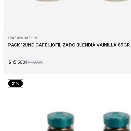
Café Instantáneo
PACK 12UND CAFE LIOFILIZADO BUENDIA VAINILLA 85GR
$
115.500
$
144.000
El
El
precio
precio
original
actual
era:
es:
$144.000.
$115.500.
21%