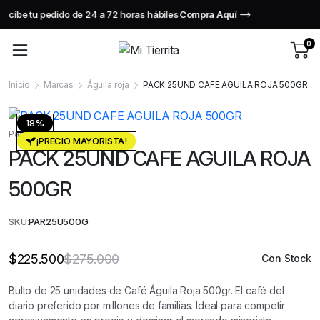
Envió Gratis desde $47.990!
en RM
0
Inicio
Marcas
Águila roja
PACK 25UND CAFE AGUILA ROJA 500GR
18%
Pack
¡PRECIO MAYORISTA!
PACK 25UND CAFE AGUILA ROJA
500GR
SKU:
PAR25U500G
$
225.500
$
275.000
Con Stock
El
El
precio
precio
original
actual
Bulto de 25 unidades de Café Águila Roja 500gr. El café del
era:
es:
$275.000.
$225.500.
diario preferido por millones de familias. Ideal para competir