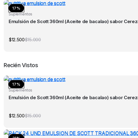
era:
es:
$112.000.
$78.400.
17%
Suplementos
Emulsión de Scott 360ml (Aceite de bacalao) sabor Cerez
$
12.500
$
15.000
El
El
precio
precio
original
actual
era:
es:
$15.000.
$12.500.
Recién Vistos
17%
Suplementos
Emulsión de Scott 360ml (Aceite de bacalao) sabor Cerez
$
12.500
$
15.000
El
El
precio
precio
original
actual
era:
es:
$15.000.
$12.500.
31%