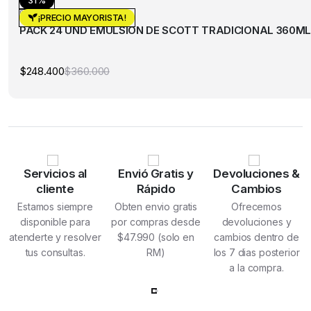
Pack
¡PRECIO MAYORISTA!
PACK 24 UND EMULSION DE SCOTT TRADICIONAL 360ML
$
248.400
$
360.000
El
El
precio
precio
original
actual
era:
es:
$360.000.
$248.400.
Servicios al
Envió Gratis y
Devoluciones &
cliente
Rápido
Cambios
Estamos siempre
Obten envio gratis
Ofrecemos
disponible para
por compras desde
devoluciones y
atenderte y resolver
$47.990 (solo en
cambios dentro de
tus consultas.
RM)
los 7 dias posterior
a la compra.